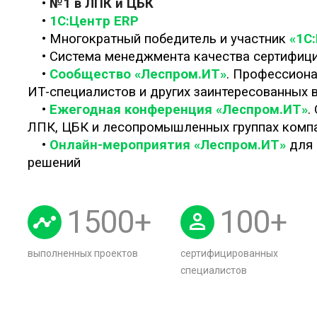
•
№1 в ЛПК и ЦБК
•
1С:Центр ERP
• Многократный победитель и участник
«1С
• Система менеджмента качества сертифиц
•
Сообщество «Леспром.ИТ»
. Профессиона
ИТ-специалистов и других заинтересованных 
•
Ежегодная конференция «Леспром.ИТ»
.
ЛПК, ЦБК и лесопромышленных группах комп
•
Онлайн-мероприятия «Леспром.ИТ»
для 
решений
1500
+
100
+
выполненных проектов
сертифицированных
специалистов