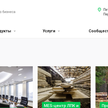
Пе
о бизнеса
Пе
одукты
Услуги
Сообщест
MES-центр ЛПК и
Пр