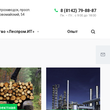
трозаводск, просп.
8 (8142) 79-88-87
рвомайский, 54
Пн. – Пт.: с 9:00 до 18:00
во «Леспром.ИТ»
Опыт
оектная