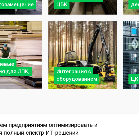
тозамещение
ЦБК
де
левые
я для ЛПК,
Интеграция с
оборудованием
ЦК
гаем предприятиям оптимизировать и
я полный спектр ИТ-решений