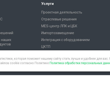
Услуги
Проектная деятельность
1С
Отраслевые решения
MES-центр ЛПК и ЦБК
 решений
Импортозамещение
я наших
Интеграция с оборудованием
дуктов
ЦКТП
атистики, которая поможет нашему сайту стать лучше и удобнее для вас
файлов cookie согласно Политике
Политика обработки персональных дан