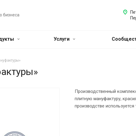
Пе
о бизнеса
Пе
одукты
Услуги
Сообщест
нуфактуры»
фактуры»
Производственный комплекс
плитную мануфактуру, краси
производстве используется 