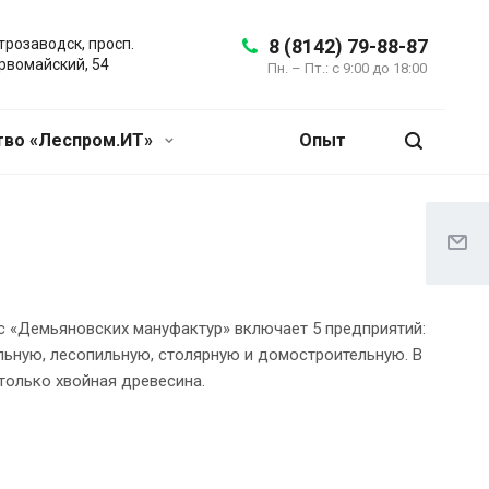
трозаводск, просп.
8 (8142) 79-88-87
рвомайский, 54
Пн. – Пт.: с 9:00 до 18:00
во «Леспром.ИТ»
Опыт
 «Демьяновских мануфактур» включает 5 предприятий:
льную, лесопильную, столярную и домостроительную. В
только хвойная древесина.