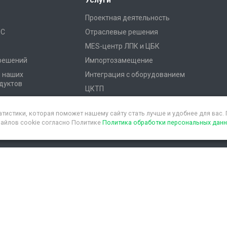
Услуги
Проектная деятельность
1С
Отраслевые решения
MES-центр ЛПК и ЦБК
 решений
Импортозамещение
я наших
Интеграция с оборудованием
дуктов
ЦКТП
атистики, которая поможет нашему сайту стать лучше и удобнее для вас
файлов cookie согласно Политике
Политика обработки персональных дан