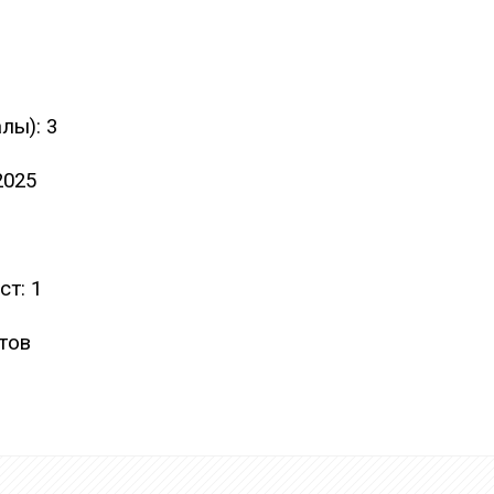
лы): 3
2025
т: 1
тов