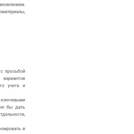
ановлением.
материалы,
 с просьбой
 вариантов
ого учета и
с ключевыми
лил бы дать
тдельности,
изировать в