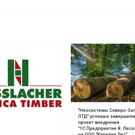
"Неосистемы Северо-За
ЛТД" успешно завершили
проект внедрения
"1С:Предприятие 8. Лесо
на ООО "Карелия Лес"