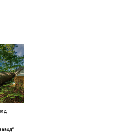
пад
завод"