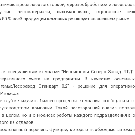
занимающееся лесозаготовкой, деревообработкой и лесовосст
лые лесоматериалы, пиломатериалы, строганные пило
 80 % всей продукции компания реализует на внешнем рынке.
сь к специалистам компании "Неосистемы Северо-Запад ЛТД"
еративного учета на предприятии. В качестве основных
стемы:Лесозавод Стандарт 8.2" - решение для оперативн
P класса.
е глубже изучить бизнес-процессы компании, пообщаться 
 руководством компании. Такой всесторонний анализ позво
 в целом, но и о нюансах работы каждого подразделения в о
дого из отделов.
рвостепенный перечень функций, которые необходимо автомат