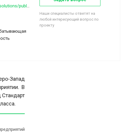
https://1c.ru/solutions/public/details/860159
Наши специалисты ответят на
любой интересующий вопрос по
проекту
батывающая
ость
веро-Запад
риятии. В
 Стандарт
класса.
предприятий