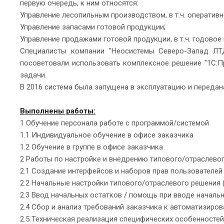
первую очередь, к ним относятся:
Управление лесопильным производством, в т.ч. оператив
Управление запасами готовой продукции;
Управление продажами готовой продукции, в т.ч. годово
Специалисты компании "Неосистемы Северо-Запад ЛТД
посоветовали использовать комплексное решение "1С:П
задачи.
В 2016 система была запущена в эксплуатацию и передан
Выполнены работы:
1 Обучение персонала работе с программой/системой
1.1 Индивидуальное обучение в офисе заказчика
1.2 Обучение в группе в офисе заказчика
2 Работы по настройке и внедрению типового/отраслево
2.1 Создание интерфейсов и наборов прав пользователей
2.2 Начальные настройки типового/отраслевого решения 
2.3 Ввод начальных остатков / помощь при вводе началь
2.4 Сбор и анализ требований заказчика к автоматизиро
2.5 Техническая реализация специфических особенностей 